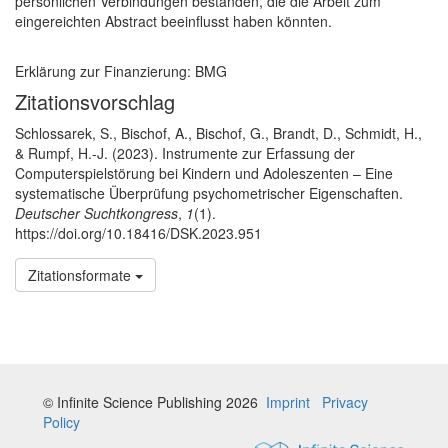
persönlichen Verbindungen bestanden, die die Arbeit zum
eingereichten Abstract beeinflusst haben könnten.
Erklärung zur Finanzierung: BMG
Artikel-Details
Zitationsvorschlag
Schlossarek, S., Bischof, A., Bischof, G., Brandt, D., Schmidt, H.,
& Rumpf, H.-J. (2023). Instrumente zur Erfassung der
Computerspielstörung bei Kindern und Adoleszenten – Eine
systematische Überprüfung psychometrischer Eigenschaften.
Deutscher Suchtkongress
,
1
(1).
https://doi.org/10.18416/DSK.2023.951
Zitationsformate
© Infinite Science Publishing 2026
Imprint
Privacy
Policy