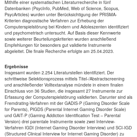
Mithilfe einer systematischen Literaturrecherche in fünf
Datenbanken (PsycInfo, PubMed, Web of Science, Scopus,
PsycArticles) wurden unter Berücksichtigung der PRISMA-
Kriterien diagnostische Verfahren zur Erhebung der
Computerspielstörung bei Kindern und Adoleszenten identifiziert
und psychometrisch untersucht. Auf Basis dieser Kennwerte
sowie weiterer Beurteilungskriterien wurden anschließend
Empfehlungen für besonders gut validierte Instrumente
abgeleitet. Die finale Recherche erfolgte am 25.04.2023.
Ergebnisse
Insgesamt wurden 2.254 Literaturstellen identifiziert. Der
schrittweise Selektionsprozess mittels Titel-/Abstractscreening
und anschließender Volltextanalyse mündete in einem finalen
Einschluss von 36 Studien, die insgesamt 27 Instrumente zur
Erfassung der Computerspielstörung validierten. Darunter sind als
Fremdrating-Verfahren mit der GADIS-P (Gaming Disorder Scale
for Parents), PIGDS (Parental Internet Gaming Disorder Scale)
und GAIT-P (Gaming Addiction Identification Test – Parental
Version) drei parentale Instrumente sowie zwei Interview-
Verfahren IGDI (Internet Gaming Disorder Interview) und SCI-IGD
(Structured Clinical Interview for Internet Gaming Disorder) zu