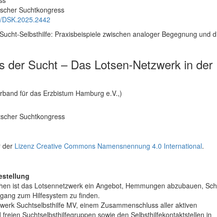
utscher Suchtkongress
16/DSK.2025.2442
Sucht-Selbsthilfe: Praxisbeispiele zwischen analoger Begegnung und di
 der Sucht – Das Lotsen-Netzwerk in der
r Artikelinhalt
erband für das Erzbistum Hamburg e.V.,)
tscher Suchtkongress
r der
Lizenz Creative Commons Namensnennung 4.0 International
.
estellung
hen ist das Lotsennetzwerk ein Angebot, Hemmungen abzubauen, Sc
gang zum Hilfesystem zu finden.
zwerk Suchtselbsthilfe MV, einem Zusammenschluss aller aktiven
 freien Suchtselbsthilfegruppen sowie den Selbsthilfekontaktstellen in