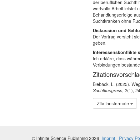
der beruflichen Suchthi
wertvolle Arbeit leistet
Behandlungserfolge aus 
Suchtkranken ohne Rück
Diskussion und Schlu
Der Vortrag versteht sic
geben.
Interessenskonflikte 
Ich erkläre, dass währen
Verbindungen bestanden,
Artikel-Details
Zitationsvorschl
Bieback, L. (2025). Weg
Suchtkongress
,
2
(1), 2
Zitationsformate
© Infinite Science Publishing 2026
Imprint
Privacy Po