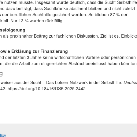
lfe nutzen musste. Insgesamt wurde deutlich, dass die Sucht-Selbsthilfe
 und dazu beiträgt, dass Suchtkranke abstinent bleiben und nicht zuletzt
der beruflichen Suchthilfe gesichert werden. So blieben 87 % der
fall. Nur 13 % wurden rückfällig.
ssfolgerung
h als praxisnaher Beitrag zur fachlichen Diskussion. Ziel ist es, Einblick
sowie Erklärung zur Finanzierung
d der letzten 3 Jahre keine wirtschaftlichen Vorteile oder persönlichen
 die die Arbeit zum eingereichten Abstract beeinflusst haben könnten
ag
weiser aus der Sucht – Das Lotsen-Netzwerk in der Selbsthilfe.
Deutsc
442. https://doi.org/10.18416/DSK.2025.2442
licy