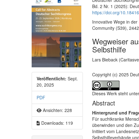
Bd. 2 Nr. 1 (2025): De
https://doi.org/10.184
Innovative Wege in der 
Community (S39), 2442
Wegweiser aus
Selbsthilfe
Hauptsächliche
Lars Bieback (Caritasv
Artikel-Sidebar
Copyright (c) 2025 Deu
Veröffentlicht:
Sept.
20, 2025
Dieses Werk steht unte
PDF
Abstract
Ansichten: 228
Hintergrund und Frag
Für suchtkranke Mensc
Downloads: 119
überwinden und den Zu
Initiiert vom Landesnet
Selbsthilfeverbände und