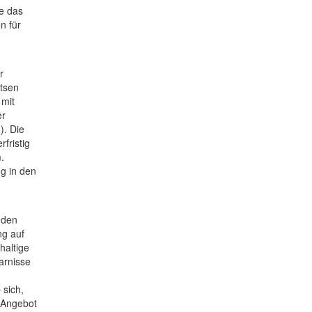
e das
n für
r
otsen
 mit
er
). Die
rfristig
.
ng in den
 den
ng auf
haltige
arnisse
 sich,
n Angebot