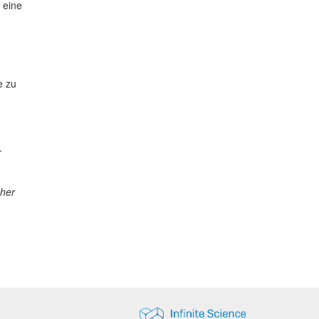
 eine
e zu
.
her