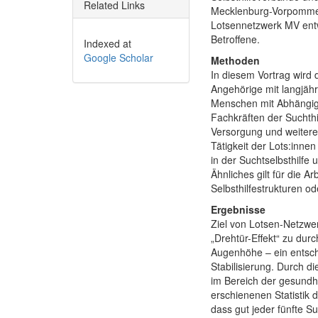
Related Links
Mecklenburg-Vorpommer
Lotsennetzwerk MV entwi
Betroffene.
Indexed at
Google Scholar
Methoden
In diesem Vortrag wird
Angehörige mit langjähr
Menschen mit Abhängigk
Fachkräften der Suchthi
Versorgung und weiteren
Tätigkeit der Lots:innen
in der Suchtselbsthilfe
Ähnliches gilt für die 
Selbsthilfestrukturen o
Ergebnisse
Ziel von Lotsen-Netzwe
„Drehtür-Effekt“ zu du
Augenhöhe – ein entsch
Stabilisierung. Durch d
im Bereich der gesundhe
erschienenen Statistik 
dass gut jeder fünfte S