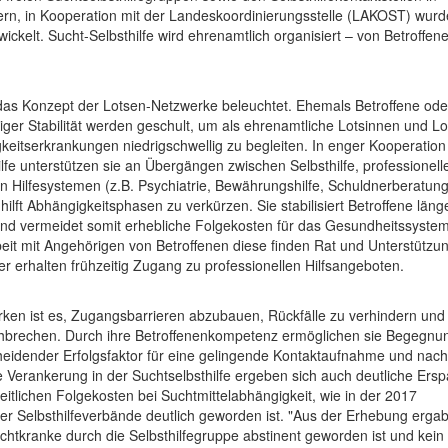
n, in Kooperation mit der Landeskoordinierungsstelle (LAKOST) wurd
ckelt. Sucht-Selbsthilfe wird ehrenamtlich organisiert – von Betroffene
 das Konzept der Lotsen-Netzwerke beleuchtet. Ehemals Betroffene ode
iger Stabilität werden geschult, um als ehrenamtliche Lotsinnen und L
eitserkrankungen niedrigschwellig zu begleiten. In enger Kooperation
lfe unterstützen sie an Übergängen zwischen Selbsthilfe, professionell
 Hilfesystemen (z.B. Psychiatrie, Bewährungshilfe, Schuldnerberatung
 hilft Abhängigkeitsphasen zu verkürzen. Sie stabilisiert Betroffene länge
 und vermeidet somit erhebliche Folgekosten für das Gesundheitssystem
Arbeit mit Angehörigen von Betroffenen diese finden Rat und Unterstützu
der erhalten frühzeitig Zugang zu professionellen Hilfsangeboten.
rken ist es, Zugangsbarrieren abzubauen, Rückfälle zu verhindern und
rchbrechen. Durch ihre Betroffenenkompetenz ermöglichen sie Begegnu
eidender Erfolgsfaktor für eine gelingende Kontaktaufnahme und nach
ie Verankerung in der Suchtselbsthilfe ergeben sich auch deutliche Ersp
itlichen Folgekosten bei Suchtmittelabhängigkeit, wie in der 2017
der Selbsthilfeverbände deutlich geworden ist. "Aus der Erhebung ergab
uchtkranke durch die Selbsthilfegruppe abstinent geworden ist und kei