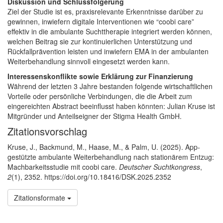
Diskussion und Schlussfolgerung
Ziel der Studie ist es, praxisrelevante Erkenntnisse darüber zu
gewinnen, inwiefern digitale Interventionen wie “coobi care”
effektiv in die ambulante Suchttherapie integriert werden können,
welchen Beitrag sie zur kontinuierlichen Unterstützung und
Rückfallprävention leisten und inwiefern EMA in der ambulanten
Weiterbehandlung sinnvoll eingesetzt werden kann.
Interessenskonflikte sowie Erklärung zur Finanzierung
Während der letzten 3 Jahre bestanden folgende wirtschaftlichen
Vorteile oder persönliche Verbindungen, die die Arbeit zum
eingereichten Abstract beeinflusst haben könnten: Julian Kruse ist
Mitgründer und Anteilseigner der Stigma Health GmbH.
Artikel-Details
Zitationsvorschlag
Kruse, J., Backmund, M., Haase, M., & Palm, U. (2025). App-
gestützte ambulante Weiterbehandlung nach stationärem Entzug:
Machbarkeitsstudie mit coobi care.
Deutscher Suchtkongress
,
2
(1), 2352. https://doi.org/10.18416/DSK.2025.2352
Zitationsformate