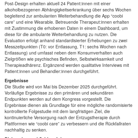
Post-Design erhalten aktuell 24 Patient:innen mit einer
alkoholbezogenen Abhängigkeitserkrankung über sechs Wochen
begleitend zur ambulanten Weiterbehandlung die App “coobi
care” und eine Wearable. Betreuende Therapeut:innen erhalten
mit Zustimmung die erhobenen Daten in einem Dashboard, um
diese für die ambulante Weiterbehandlung zu nutzen. Die
Evaluation erfolgt anhand standardisierter Erhebungen zu zwei
Messzeitpunkten (T0: vor Entlassung, T1: sechs Wochen nach
Entlassung) und umfasst neben dem Konsumverhalten auch
Zielgrößen wie psychisches Befinden, Selbstwirksamkeit und
Therapieadhärenz. Ergänzend werden qualitative Interviews mit
Patient:innen und Behandler:innen durchgeführt.
Ergebnisse
Die Studie wird von Mai bis Dezember 2025 durchgeführt.
Vorläufige Ergebnisse zu den primären und sekundären
Endpunkten werden auf dem Kongress vorgestellt. Die
Ergebnisse dienen als Grundlage für eine mögliche randomisierte
kontrollierte Folgestudie mit dem langfristigen Ziel, die
kontinuierliche Versorgung nach der Entzugstherapie durch
Plattformen wie “coobi care” zu verbessern und die Rückfallraten
nachhaltig zu senken.