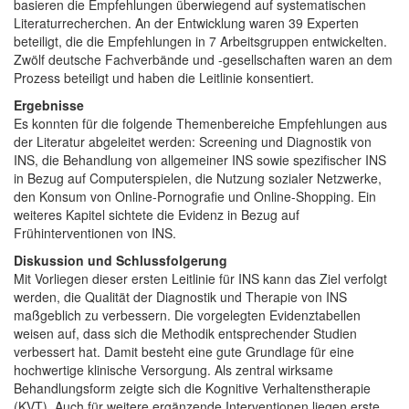
basieren die Empfehlungen überwiegend auf systematischen
Literaturrecherchen. An der Entwicklung waren 39 Experten
beteiligt, die die Empfehlungen in 7 Arbeitsgruppen entwickelten.
Zwölf deutsche Fachverbände und -gesellschaften waren an dem
Prozess beteiligt und haben die Leitlinie konsentiert.
Ergebnisse
Es konnten für die folgende Themenbereiche Empfehlungen aus
der Literatur abgeleitet werden: Screening und Diagnostik von
INS, die Behandlung von allgemeiner INS sowie spezifischer INS
in Bezug auf Computerspielen, die Nutzung sozialer Netzwerke,
den Konsum von Online-Pornografie und Online-Shopping. Ein
weiteres Kapitel sichtete die Evidenz in Bezug auf
Frühinterventionen von INS.
Diskussion und Schlussfolgerung
Mit Vorliegen dieser ersten Leitlinie für INS kann das Ziel verfolgt
werden, die Qualität der Diagnostik und Therapie von INS
maßgeblich zu verbessern. Die vorgelegten Evidenztabellen
weisen auf, dass sich die Methodik entsprechender Studien
verbessert hat. Damit besteht eine gute Grundlage für eine
hochwertige klinische Versorgung. Als zentral wirksame
Behandlungsform zeigte sich die Kognitive Verhaltenstherapie
(KVT). Auch für weitere ergänzende Interventionen liegen erste