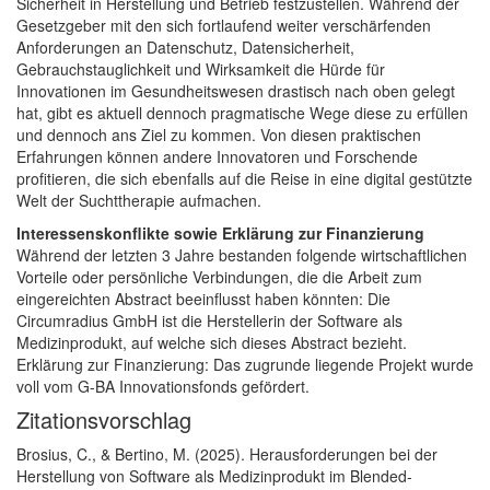
Sicherheit in Herstellung und Betrieb festzustellen. Während der
Gesetzgeber mit den sich fortlaufend weiter verschärfenden
Anforderungen an Datenschutz, Datensicherheit,
Gebrauchstauglichkeit und Wirksamkeit die Hürde für
Innovationen im Gesundheitswesen drastisch nach oben gelegt
hat, gibt es aktuell dennoch pragmatische Wege diese zu erfüllen
und dennoch ans Ziel zu kommen. Von diesen praktischen
Erfahrungen können andere Innovatoren und Forschende
profitieren, die sich ebenfalls auf die Reise in eine digital gestützte
Welt der Suchttherapie aufmachen.
Interessenskonflikte sowie Erklärung zur Finanzierung
Während der letzten 3 Jahre bestanden folgende wirtschaftlichen
Vorteile oder persönliche Verbindungen, die die Arbeit zum
eingereichten Abstract beeinflusst haben könnten: Die
Circumradius GmbH ist die Herstellerin der Software als
Medizinprodukt, auf welche sich dieses Abstract bezieht.
Erklärung zur Finanzierung: Das zugrunde liegende Projekt wurde
voll vom G-BA Innovationsfonds gefördert.
Artikel-Details
Zitationsvorschlag
Brosius, C., & Bertino, M. (2025). Herausforderungen bei der
Herstellung von Software als Medizinprodukt im Blended-