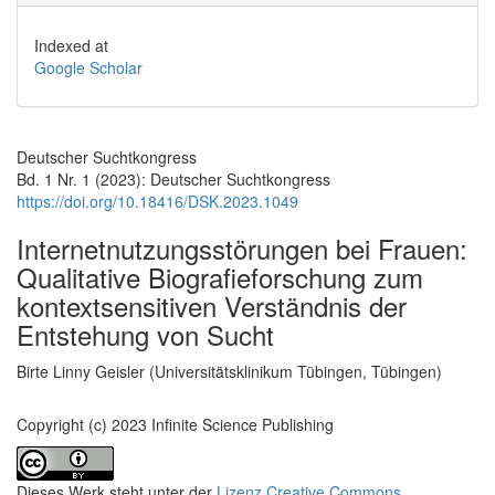
Indexed at
Google Scholar
Deutscher Suchtkongress
Bd. 1 Nr. 1 (2023): Deutscher Suchtkongress
https://doi.org/10.18416/DSK.2023.1049
Internetnutzungsstörungen bei Frauen:
Qualitative Biografieforschung zum
kontextsensitiven Verständnis der
Entstehung von Sucht
Hauptsächlicher Artikelinhalt
Birte Linny Geisler (Universitätsklinikum Tübingen, Tübingen)
Copyright (c) 2023 Infinite Science Publishing
Dieses Werk steht unter der
Lizenz Creative Commons