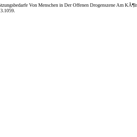
tÃ¼tzungsbedarfe Von Menschen in Der Offenen Drogenszene Am KÃ¶l
23.1059.