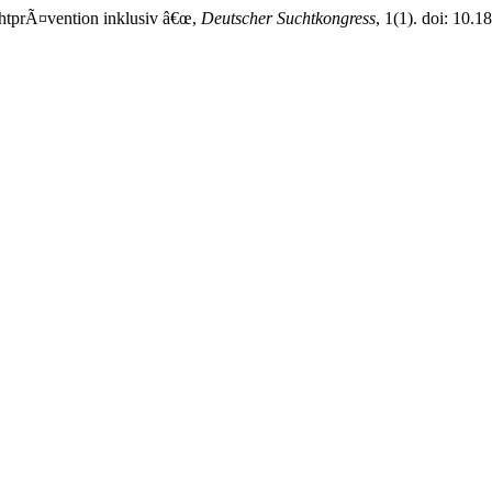
chtprÃ¤vention inklusiv â€œ,
Deutscher Suchtkongress
, 1(1). doi: 10