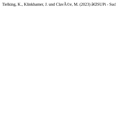
Tielking, K., Klinkhamer, J. und ClavÃ©e, M. (2023) â€žSUPi - Su